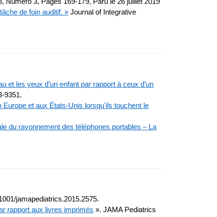
, Numéro 3, Pages 169-179, Paru le 26 juillet 2019
che de foin auditif. »
Journal of Integrative
u et les yeux d’un enfant par rapport à ceux d’un
3-9351.
Europe et aux États-Unis lorsqu'ils touchent le
rale du rayonnement des téléphones portables – La
.1001/jamapediatrics.2015.2575.
par rapport aux livres imprimés
». JAMA Pediatrics