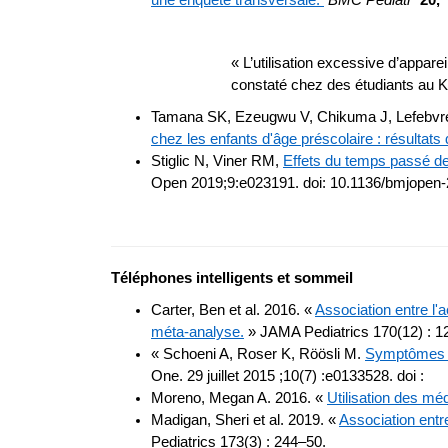
une enquête transversale.
BMC Pediatr
20,
« L’utilisation excessive d’appar
constaté chez des étudiants au K
Tamana SK, Ezeugwu V, Chikuma J, Lefebvre
chez les enfants d'âge préscolaire : résultat
Stiglic N, Viner RM,
Effets du temps passé de
Open 2019;9:e023191. doi: 10.1136/bmjopen
Téléphones intelligents et sommeil
Carter, Ben et al. 2016. «
Association entre l'
méta-analyse.
» JAMA Pediatrics 170(12) : 1
« Schoeni A, Roser K, Röösli M.
Symptômes et
One. 29 juillet 2015 ;10(7) :e0133528. doi :
Moreno, Megan A. 2016. «
Utilisation des mé
Madigan, Sheri et al. 2019. «
Association entr
Pediatrics 173(3) : 244–50.