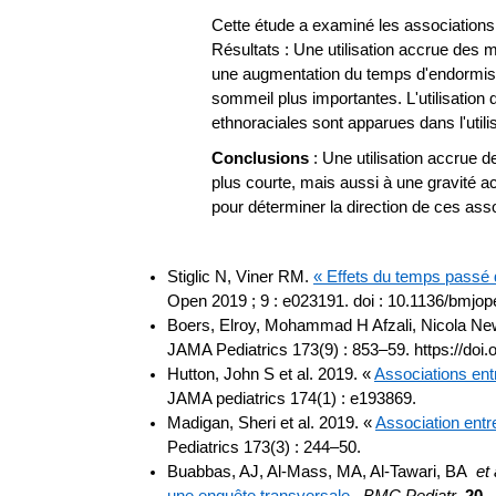
Cette étude a examiné les associations
Résultats : Une utilisation accrue des m
une augmentation du temps d'endormiss
sommeil plus importantes. L'utilisatio
ethnoraciales sont apparues dans l'utili
Conclusions
: Une utilisation accrue 
plus courte, mais aussi à une gravité a
pour déterminer la direction de ces as
Stiglic N, Viner RM.
« Effets du temps passé d
Open 2019 ; 9 : e023191. doi : 10.1136/bmjo
Boers, Elroy, Mohammad H Afzali, Nicola New
JAMA Pediatrics 173(9) : 853–59. https://doi
Hutton, John S et al. 2019. «
Associations entr
JAMA pediatrics 174(1) : e193869.
Madigan, Sheri et al. 2019. «
Association entr
Pediatrics 173(3) : 244–50.
Buabbas, AJ, Al-Mass, MA, Al-Tawari, BA
et 