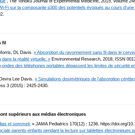
que
, The Tohoku Journal of Experimental Medicine, 2019, Volume 248
Wi-Fi sur la composante p300 des potentiels évoqués au cours d'une tâ
02.
fil
Morris, DL Davis.
« Absorption du rayonnement sans fil dans le cervea
ans la réalité virtuelle. »
Environmental Research, 2018, ISSN 001
ondes des téléphones portables dépassent les limites de sécurité en 
 Devra Lee Davis.
« Simulations dosimétriques de l'absorption céréb
 3 (2015) : 2425-2430.
es sont supérieurs aux médias électroniques
dias et sommeil.
» JAMA Pediatrics 170(12) : 1236. https://doi.org/10
ciale parents-enfants pendant la lecture sur tablettes électroniques 