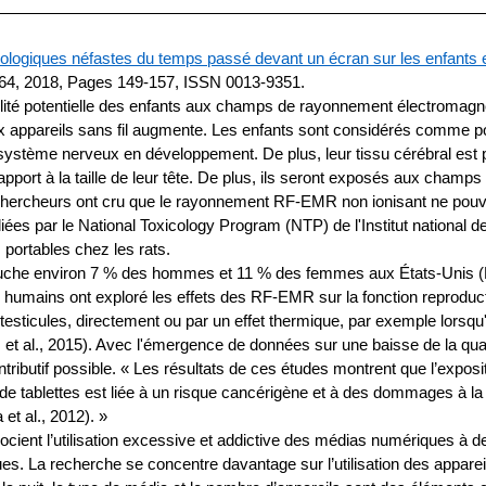
ologiques néfastes du temps passé devant un écran sur les enfants et 
64, 2018, Pages 149-157, ISSN 0013-9351.
bilité potentielle des enfants aux champs de rayonnement électroma
ux appareils sans fil augmente. Les enfants sont considérés comme p
r système nerveux en développement. De plus, leur tissu cérébral est
ort à la taille de leur tête. De plus, ils seront exposés aux champs
 chercheurs ont cru que le rayonnement RF-EMR non ionisant ne pouvai
es par le National Toxicology Program (NTP) de l'Institut national de 
 portables chez les rats.
i touche environ 7 % des hommes et 11 % des femmes aux États-Unis (N
 humains ont exploré les effets des RF-EMR sur la fonction reprodu
 testicules, directement ou par un effet thermique, par exemple lorsqu
im et al., 2015). Avec l'émergence de données sur une baisse de la qu
ibutif possible. « Les résultats de ces études montrent que l’exposit
de tablettes est liée à un risque cancérigène et à des dommages à la re
et al., 2012). »
socient l’utilisation excessive et addictive des médias numériques à
es. La recherche se concentre davantage sur l’utilisation des apparei