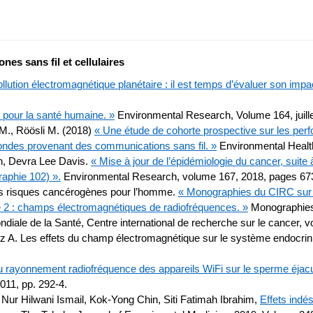
es sans fil et cellulaires
llution électromagnétique planétaire : il est temps d’évaluer son impa
 pour la santé humaine. »
Environmental Research, Volume 164, juill
 M., Röösli M. (2018)
« Une étude de cohorte prospective sur les pe
ondes provenant des communications sans fil. »
Environmental Healt
in, Devra Lee Davis.
« Mise à jour de l’épidémiologie du cancer, suit
aphie 102) ».
Environmental Research, volume 167, 2018, pages 67
des risques cancérogènes pour l’homme.
« Monographies du CIRC sur 
 2 : champs électromagnétiques de radiofréquences. »
Monographies 
ale de la Santé, Centre international de recherche sur le cancer, vo
A. Les effets du champ électromagnétique sur le système endocrinie
du rayonnement radiofréquence des appareils WiFi sur le sperme éjac
2011, pp. 292-4.
Nur Hilwani Ismail, Kok-Yong Chin, Siti Fatimah Ibrahim,
Effets indé