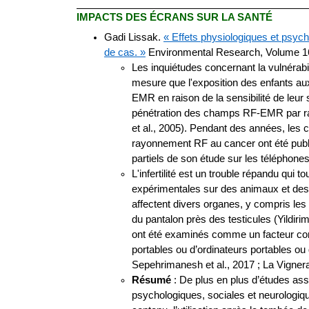
IMPACTS
DES ÉCRANS SUR LA SANTÉ
Gadi Lissak.
« Effets physiologiques et psych
de cas. »
Environmental Research, Volume 1
Les inquiétudes concernant la vulnéra
mesure que l'exposition des enfants a
EMR en raison de la sensibilité de leu
pénétration des champs RF-EMR par rapp
et al., 2005). Pendant des années, les
rayonnement RF au cancer ont été publié
partiels de son étude sur les téléphones
L'infertilité est un trouble répandu qu
expérimentales sur des animaux et des
affectent divers organes, y compris les
du pantalon près des testicules (Yildir
ont été examinés comme un facteur contr
portables ou d’ordinateurs portables ou 
Sepehrimanesh et al., 2017 ; La Vignera 
Résumé
: De plus en plus d’études as
psychologiques, sociales et neurologiqu