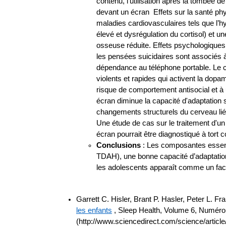
contenu, l’utilisation après la tombée d
devant un écran Effets sur la santé ph
maladies cardiovasculaires tels que l’hy
élevé et dysrégulation du cortisol) et 
osseuse réduite. Effets psychologiques 
les pensées suicidaires sont associés à
dépendance au téléphone portable. Le 
violents et rapides qui activent la dop
risque de comportement antisocial et à 
écran diminue la capacité d'adaptatio
changements structurels du cerveau liés
Une étude de cas sur le traitement d'
écran pourrait être diagnostiqué à tor
Conclusions
: Les composantes essent
TDAH), une bonne capacité d’adaptation
les adolescents apparaît comme un facte
Garrett C. Hisler, Brant P. Hasler, Peter L.
les enfants
, Sleep Health, Volume 6, Numéro 
(http://www.sciencedirect.com/science/artic