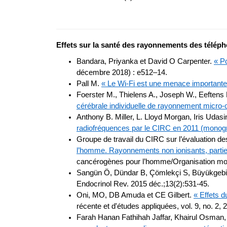
Effets sur la santé des rayonnements des téléphon
Bandara, Priyanka et David O Carpenter.
« Po
décembre 2018) : e512–14.
Pall M.
« Le Wi-Fi est une menace importante
Foerster M., Thielens A., Joseph W., Eeftens
cérébrale individuelle de rayonnement micro-
Anthony B. Miller, L. Lloyd Morgan, Iris Udas
radiofréquences par le CIRC en 2011 (monogr
Groupe de travail du CIRC sur l’évaluation 
l’homme. Rayonnements non ionisants, partie
cancérogènes pour l’homme/Organisation mondi
Sangün Ö, Dündar B, Çömlekçi S, Büyükgebiz 
Endocrinol Rev. 2015 déc.;13(2):531-45.
Oni, MO, DB Amuda et CE Gilbert.
« Effets 
récente et d'études appliquées, vol. 9, no. 2, 
Farah Hanan Fathihah Jaffar, Khairul Osman, 