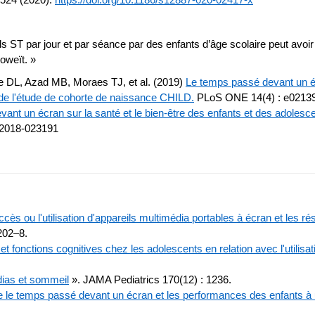
524 (2020).
https://doi.org/10.1186/s12887-020-02417-x
eils ST par jour et par séance par des enfants d’âge scolaire peut avo
oweït. »
 DL, Azad MB, Moraes TJ, et al. (2019)
Le temps passé devant un éc
s de l'étude de cohorte de naissance CHILD.
PLoS ONE 14(4) : e0213
vant un écran sur la santé et le bien-être des enfants et des adoles
-2018-023191
accès ou l'utilisation d'appareils multimédia portables à écran et les 
202–8.
 fonctions cognitives chez les adolescents en relation avec l'utilisati
dias et sommeil
». JAMA Pediatrics 170(12) : 1236.
e le temps passé devant un écran et les performances des enfants à