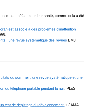
ir un impact néfaste sur leur santé, comme cela a été
ran est associé à des problèmes d'inattention
995.
cents : une revue systématique des revues
BMJ
résultats du sommeil : une revue systématique et une
on du téléphone portable pendant la nuit.
PLoS
 un test de dépistage du développement.
» JAMA