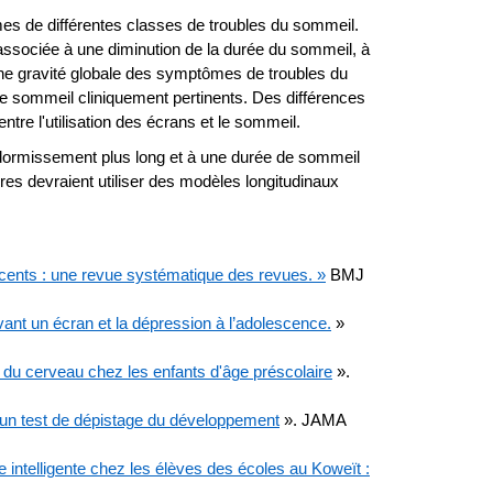
mes de différentes classes de troubles du sommeil.
é associée à une diminution de la durée du sommeil, à
e gravité globale des symptômes de troubles du
e sommeil cliniquement pertinents. Des différences
tre l'utilisation des écrans et le sommeil.
ndormissement plus long et à une durée de sommeil
res devraient utiliser des modèles longitudinaux
scents : une revue systématique des revues. »
BMJ
ant un écran et la dépression à l’adolescence.
»
he du cerveau chez les enfants d'âge préscolaire
».
 un test de dépistage du développement
». JAMA
ie intelligente chez les élèves des écoles au Koweït :