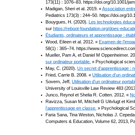
173(11) : 1076–83. https://doi.org/10.1001/ja
Madigan, Sheri et al. 2019. «
Association entr
Pediatrics 173(3) : 244–50. https://doi.org/1
Bouygues, H. (2020).
Les technologies éducat
sur
https://reboot-foundation.org/does-educat
Étudiants, ordinateurs et apprentissage : établi
Wood, Eileen et al. 2012. «
Examen de l’impact
58(1) : 365–74. https://www.sciencedirect.co
Mueller, Pam A, et Daniel M Oppenheimer. 2
sur ordinateur portable.
» Psychological scien
May, C. (2020).
Un secret d'apprentissage : 
Fried, Carrie B. 2008. «
Utilisation d’un ordin
Sovern, Jeff,
Utilisation d'un ordinateur portab
University of Louisville Law Review 483 (201
Junco, Reynol et Shelia R. Cotten.
2012. «
No
Ravizza, Susan M, Mitchell G Uitvlugt et Ki
l'apprentissage en classe.
» Psychological Sc
Faria Sana, Tina Weston, Nicholas J. Ceped
Computers & Education, Volume 62, 2013, P