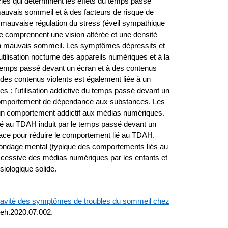
 clés qui déterminent les effets du temps passé
auvais sommeil et à des facteurs de risque de
ne mauvaise régulation du stress (éveil sympathique
ue comprennent une vision altérée et une densité
 à un mauvais sommeil. Les symptômes dépressifs et
tilisation nocturne des appareils numériques et à la
temps passé devant un écran et à des contenus
 des contenus violents est également liée à un
 : l'utilisation addictive du temps passé devant un
n comportement de dépendance aux substances. Les
 à un comportement addictif aux médias numériques.
ié au TDAH induit par le temps passé devant un
cace pour réduire le comportement lié au TDAH.
bondage mental (typique des comportements liés au
excessive des médias numériques par les enfants et
iologique solide.
 gravité des symptômes de troubles du sommeil chez
leh.2020.07.002.