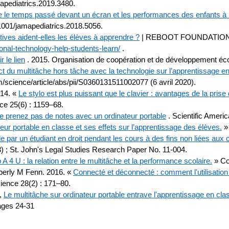
mapediatrics.2019.3480.
e le temps passé devant un écran et les performances des enfants à
0.1001/jamapediatrics.2018.5056.
ives aident-elles les élèves à apprendre ?
| REBOOT FOUNDATION. Reb
ional-technology-help-students-learn/
.
r le lien
. 2015. Organisation de coopération et de développement é
 du multitâche hors tâche avec la technologie sur l’apprentissage en
m/science/article/abs/pii/S0360131511002077 (6 avril 2020).
014. «
Le stylo est plus puissant que le clavier : avantages de la pris
ce 25(6) : 1159–68.
ne prenez pas de notes avec un ordinateur portable
. Scientific Americ
ateur portable en classe et ses effets sur l’apprentissage des élèves.
»
le par un étudiant en droit pendant les cours à des fins non liées aux c
3) ; St. John's Legal Studies Research Paper No. 11-004.
 A 4 U : la relation entre le multitâche et la performance scolaire.
»
Co
mberly M Fenn. 2016.
«
Connecté et déconnecté : comment l'utilisation d
ience 28(2) : 171–80.
a,
Le multitâche sur ordinateur portable entrave l'apprentissage en class
ages 24-31