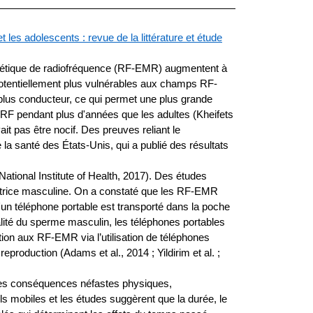
les adolescents : revue de la littérature et étude
gnétique de radiofréquence (RF-EMR) augmentent à
otentiellement plus vulnérables aux champs RF-
 plus conducteur, ce qui permet une plus grande
 RF pendant plus d'années que les adultes (Kheifets
t pas être nocif. Des preuves reliant le
la santé des États-Unis, qui a publié des résultats
ational Institute of Health, 2017). Des études
ctrice masculine. On a constaté que les RF-EMR
'un téléphone portable est transporté dans la poche
alité du sperme masculin, les téléphones portables
ion aux RF-EMR via l’utilisation de téléphones
production (Adams et al., 2014 ; Yildirim et al. ;
 des conséquences néfastes physiques,
ls mobiles et les études suggèrent que la durée, le