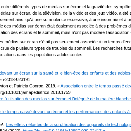
 entre différents types de médias sur écran et la gravité des symptô
édias sur écran, de la télévision, de la vidéo et des jeux vidéo, a ét
ement ainsi qu'à une somnolence excessive, à une insomnie et à un
n de ces médias sur écran était également associée à des problèmes d
sation des écrans et le sommeil, mais n'ont pas modéré l'association en
des médias sur écran n’était pas seulement associée à un temps d’e
ccrue de plusieurs types de troubles du sommeil. Les recherches futu
sociations dans les populations adolescentes.
evant un écran sur la santé et le bien-être des enfants et des adole
pen-2018-023191
ton et Patricia Conrod. 2019. «
Association entre le temps passé dev
.org/10.1001/jamapediatrics.2019.1759.
e l'utilisation des médias sur écran et l'intégrité de la matière blanc
e le temps passé devant un écran et les performances des enfants à
al.
Les effets néfastes de la surutilisation des appareils de technolog