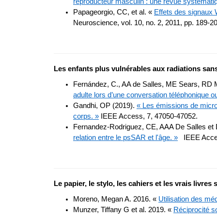
reproducteur masculin : une revue systémati
Papageorgio, CC, et al. «
Effets des signaux 
Neuroscience, vol. 10, no. 2, 2011, pp. 189-2
Les enfants plus vulnérables aux radiations sans 
Fernández, C., AA de Salles, ME Sears, RD 
adulte lors d’une conversation téléphonique ou d
Gandhi, OP (2019).
« Les émissions de micro-
corps. »
IEEE Access, 7, 47050-47052.
Fernandez-Rodriguez, CE, AAA De Salles et
relation entre le psSAR et l'âge. »
IEEE Access
Le papier, le stylo, les cahiers et les vrais livr
Moreno, Megan A. 2016. «
Utilisation des mé
Munzer, Tiffany G et al. 2019. «
Réciprocité so