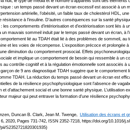
e la nuit, le type de média et le nombre d’appareils sont des éléments
ysique : un temps passé devant un écran excessif est associé à un m
pertension artérielle, l’obésité, un faible taux de cholestérol HDL, u
une résistance à l’insuline. D’autres conséquences sur la santé physiq
: les comportements d’intériorisation et d’extériorisation sont liés
 un mauvais sommeil induit par le temps passé devant un écran, à l’u
comportement lié au TDAH était lié à des problèmes de sommeil, au 
amine et les voies de récompense. L'exposition précoce et prolongée à
une diminution du comportement prosocial. Effets psychoneurologiques
n sociale et implique un comportement de besoin qui ressemble à u
 au contrôle cognitif et à la régulation émotionnelle sont associés
un garçon de 9 ans diagnostiqué TDAH suggère que le comportement l
t comme TDAH. La réduction du temps passé devant un écran est effi
ielles de la résilience psychophysiologique sont l’absence de vaga
 et d’attachement social et une bonne santé physique. L’utilisation 
ur majeur qui peut entraver la formation d’une résilience psychophys
 Franzen, Duncan B. Clark, Jean M. Twenge,
Utilisation des écrans et
6, 2020, Pages 731-742, ISSN 2352-7218, https://doi.org/10.1016/j.s
le/pii/S2352721820301935)