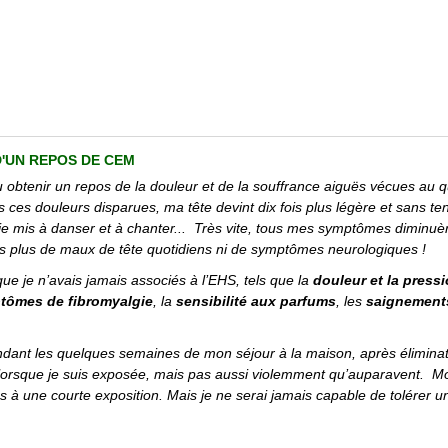
'UN REPOS DE CEM
u obtenir un repos de la douleur et de la souffrance aiguës vécues au q
is ces douleurs disparues, ma tête devint dix fois plus légère et sans 
car je mis à danser et à chanter... Très vite, tous mes symptômes diminu
ais plus de maux de tête quotidiens ni de symptômes neurologiques !
ue je n’avais jamais associés à l’EHS, tels que la
douleur et la press
tômes de fibromyalgie
, la
sensibilité aux parfums
, les
saignement
nt les quelques semaines de mon séjour à la maison, après élimination
lorsque je suis exposée, mais pas aussi violemment qu’auparavent. Mon
à une courte exposition. Mais je ne serai jamais capable de tolérer une