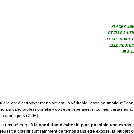
"PLACEZ UN
ET ELLE SAU
D’EAU FROIDE 
ELLE RESTER
JE SU
'elle est électrohypersensible est un véritable ''choc traumatique'' d
iale, amicale, professionnelle - doit être repensée, modifiée, certaines 
o-magnétiques (CEM).
ut récupérer qu'
à la condition d'éviter le plus possible une expos
réussit à obtenir suffisamment de temps sans être exposé, la plupart d